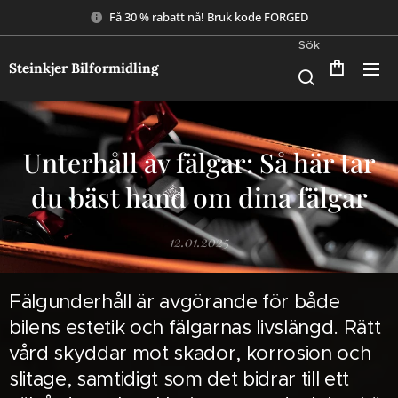
Få 30 % rabatt nå! Bruk kode FORGED
Sök
Steinkjer Bilformidling
Unterhåll av fälgar: Så här tar
du bäst hand om dina fälgar
12.01.2025
Fälgunderhåll är avgörande för både
bilens estetik och fälgarnas livslängd. Rätt
vård skyddar mot skador, korrosion och
slitage, samtidigt som det bidrar till ett