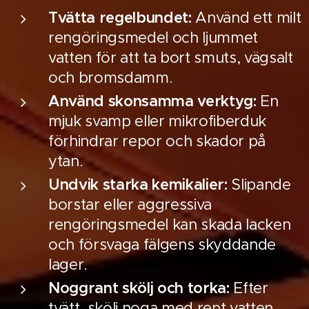
Tvätta regelbundet:
Använd ett milt
rengöringsmedel och ljummet
vatten för att ta bort smuts, vägsalt
och bromsdamm.
Använd skonsamma verktyg:
En
mjuk svamp eller mikrofiberduk
förhindrar repor och skador på
ytan.
Undvik starka kemikalier:
Slipande
borstar eller aggressiva
rengöringsmedel kan skada lacken
och försvaga fälgens skyddande
lager.
Noggrant skölj och torka:
Efter
tvätt, skölj noga med rent vatten