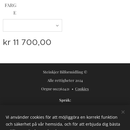
FARG
E
kr
11 700,00
Steinkjer Bilformidling ©
Alle rettigheter 2024
Orgnr 992362421
Cookies
Språk
Norsk
Svenska
Vi använder cookies för att möjliggöra en korrekt funktion
Valutor
och säkerhet på vår hemsida, och för att erbjuda dig bästa
NOK kr
USD $
SEK kr