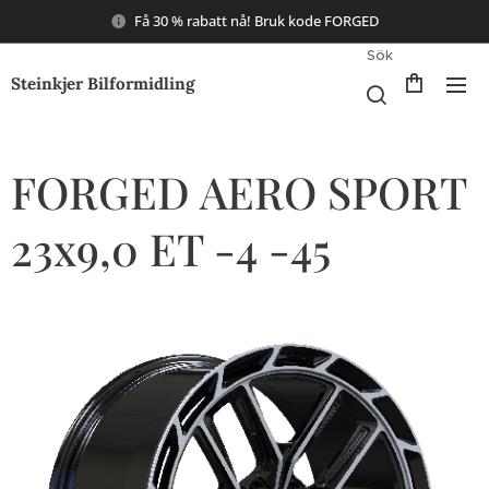
Få 30 % rabatt nå! Bruk kode FORGED
Sök
Steinkjer Bilformidling
FORGED AERO SPORT
23x9,0 ET -4 -45