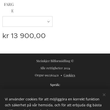
FARG
E
kr
13 900,00
Steinkjer Bilformidling ©
Alle rettigheter 2024
Orgnr 992362421
Cookies
Språk
Norsk
Svenska
Vi använder cookies för att möjliggöra en korrekt funktion
Valutor
och säkerhet på vår hemsida, och för att erbjuda dig bästa
NOK kr
USD $
SEK kr