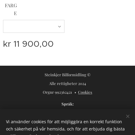
FARG
E
kr
11 900,00
Steinkjer Bilformidling ©
Alle rettigheter 2024
Orgnr 992362421
Cookies
Språk
Norsk
Svenska
Vi använder cookies för att möjliggöra en korrekt funktion
Valutor
och säkerhet på vår hemsida, och för att erbjuda dig bästa
NOK kr
USD $
SEK kr