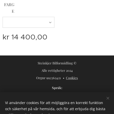
FARG
E
kr
14 400,00
Steinkjer Bilformidling ©
Alle rettigheter 2024
Orgnr 992362421
Cookies
Språk
Norsk
Svenska
Vi använder cookies för att möjliggöra en korrekt funktion
Valutor
och säkerhet på vår hemsida, och för att erbjuda dig bästa
NOK kr
USD $
SEK kr