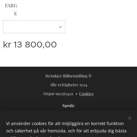
FARG
E
kr
13 800,00
Steinkjer Bilformidling ©
Alle rettigheter 2024
Orgnr 992362421
Cookies
Språk
Norsk
Svenska
Vi använder cookies för att möjliggöra en korrekt funktion
Valutor
och säkerhet på vår hemsida, och för att erbjuda dig bästa
NOK kr
USD $
SEK kr