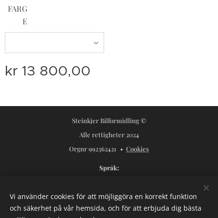
FARG
E
kr
13 800,00
Steinkjer Bilformidling ©
Alle rettigheter 2024
Orgnr 992362421
Cookies
Språk
Norsk
Svenska
Vi använder cookies för att möjliggöra en korrekt funktion
Valutor
och säkerhet på vår hemsida, och för att erbjuda dig bästa
NOK kr
USD $
SEK kr