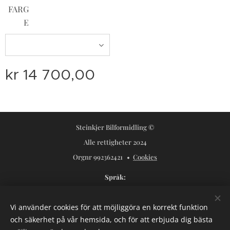
FARG
E
kr
14 700,00
Steinkjer Bilformidling ©
Alle rettigheter 2024
Orgnr 992362421
Cookies
Språk
Norsk
Svenska
Vi använder cookies för att möjliggöra en korrekt funktion
Valutor
och säkerhet på vår hemsida, och för att erbjuda dig bästa
NOK kr
USD $
SEK kr