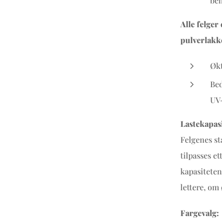
beh
Alle felger
pulverlakk
Økt
Bed
UV-
Lastekapasi
Felgenes st
tilpasses e
kapasiteten
lettere, om
Fargevalg: