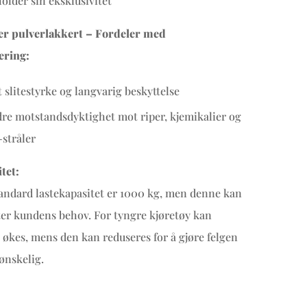
older sin eksklusivitet
 er pulverlakkert – Fordeler med
ering:
 slitestyrke og langvarig beskyttelse
re motstandsdyktighet mot riper, kjemikalier og
stråler
tet:
andard lastekapasitet er 1000 kg, men denne kan
tter kundens behov. For tyngre kjøretøy kan
 økes, mens den kan reduseres for å gjøre felgen
 ønskelig.