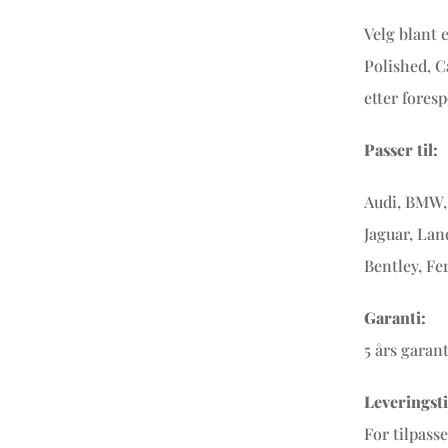
Velg blant 
Polished, C
etter foresp
Passer til:
Audi, BMW, 
Jaguar, Lan
Bentley, Fe
Garanti:
5 års garan
Leveringsti
For tilpass