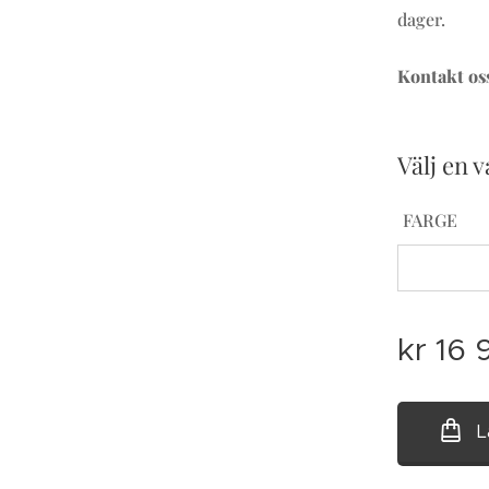
dager.
Kontakt oss
Välj en v
FARGE
kr
16 
L