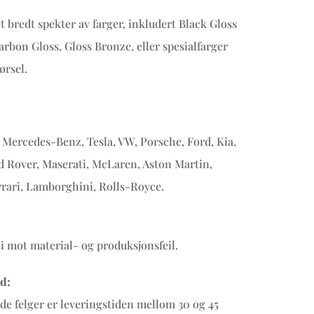
et bredt spekter av farger, inkludert Black Gloss
arbon Gloss, Gloss Bronze, eller spesialfarger
ørsel.
Mercedes-Benz, Tesla, VW, Porsche, Ford, Kia,
d Rover, Maserati, McLaren, Aston Martin,
rrari, Lamborghini, Rolls-Royce.
ti mot material- og produksjonsfeil.
d:
ede felger er leveringstiden mellom 30 og 45