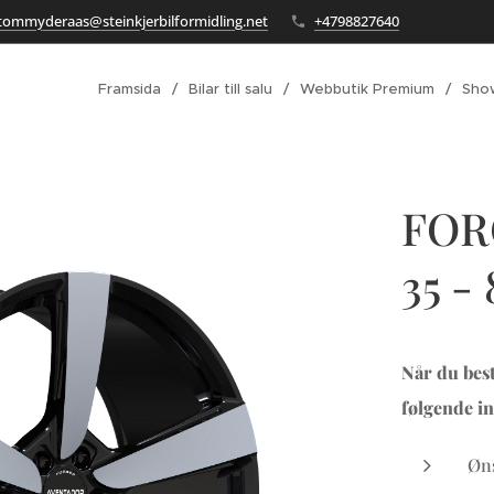
tommyderaas@steinkjerbilformidling.net
+4798827640
Framsida
Bilar till salu
Webbutik Premium
Sho
FOR
35 - 
Når du best
følgende in
Øns