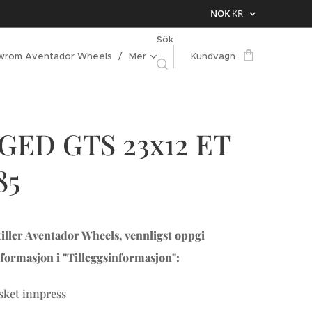
NOK
KR
Sök
wrom Aventador Wheels
Mer
Kundvagn
GED GTS 23x12 ET
85
iller Aventador Wheels, vennligst oppgi
formasjon i "Tilleggsinformasjon":
ket innpress