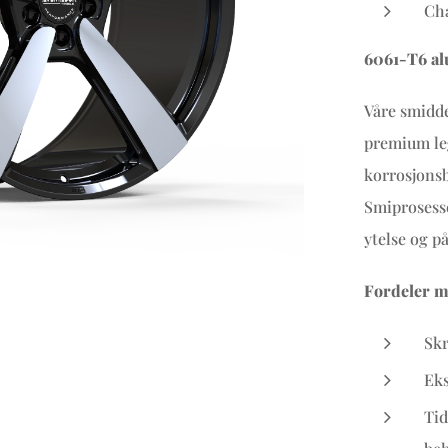
Cha
6061-T6 al
Våre smidde
premium leg
korrosjonsb
Smiprosesse
ytelse og på
Fordeler m
Skr
Eks
Tid