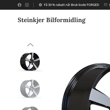
Få 30 % rabatt nå! Bruk kode FORGED
Steinkjer Bilformidling