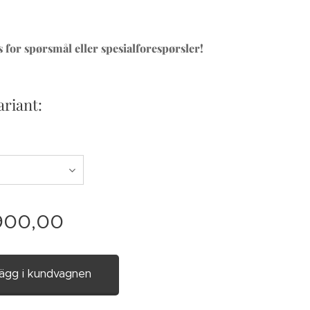
 for spørsmål eller spesialforespørsler!
ariant:
900,00
ägg i kundvagnen