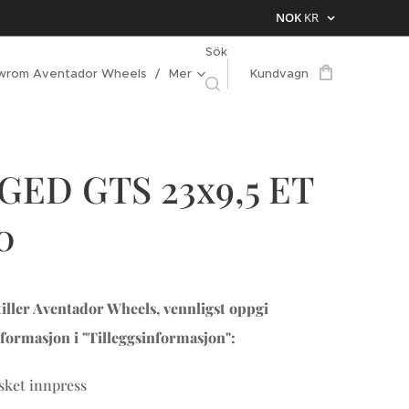
NOK
KR
Sök
wrom Aventador Wheels
Mer
Kundvagn
GED GTS 23x9,5 ET
50
iller Aventador Wheels, vennligst oppgi
formasjon i "Tilleggsinformasjon":
ket innpress