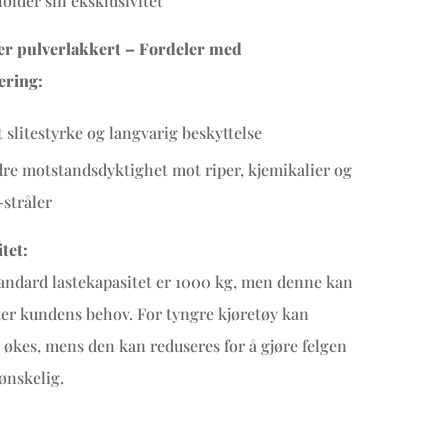
older sin eksklusivitet
 er pulverlakkert – Fordeler med
ering:
 slitestyrke og langvarig beskyttelse
re motstandsdyktighet mot riper, kjemikalier og
stråler
tet:
andard lastekapasitet er 1000 kg, men denne kan
tter kundens behov. For tyngre kjøretøy kan
 økes, mens den kan reduseres for å gjøre felgen
 ønskelig.