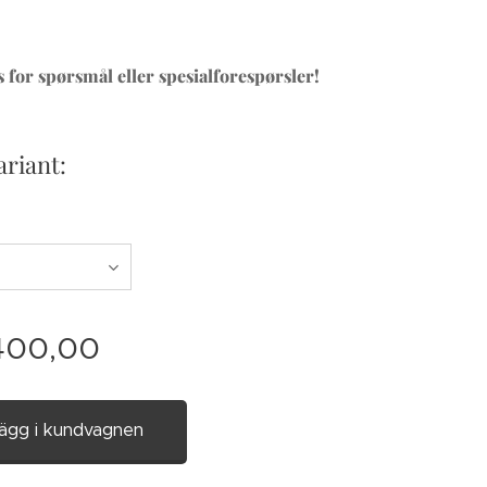
 for spørsmål eller spesialforespørsler!
ariant:
400,00
ägg i kundvagnen