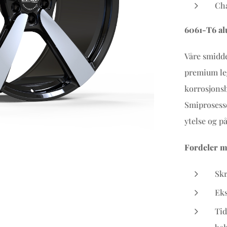
Cha
6061-T6 al
Våre smidde
premium leg
korrosjonsb
Smiprosesse
ytelse og på
Fordeler m
Skr
Eks
Tid