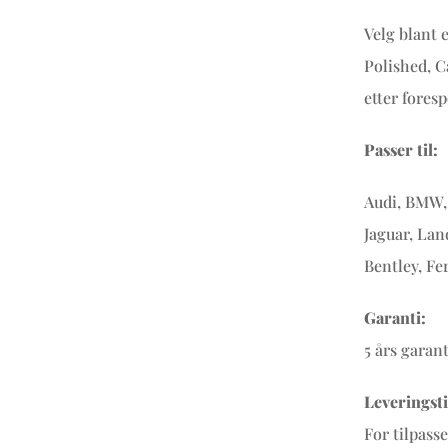
Velg blant 
Polished, C
etter foresp
Passer til:
Audi, BMW, 
Jaguar, Lan
Bentley, Fe
Garanti:
5 års garan
Leveringsti
For tilpass