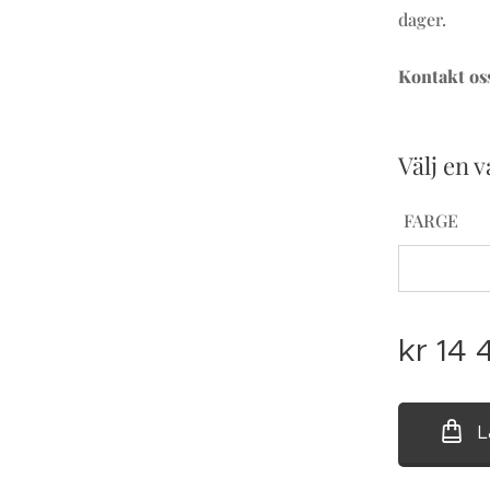
dager.
Kontakt oss
Välj en v
FARGE
kr
14 
L