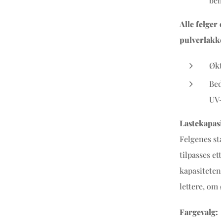
beh
Alle felger
pulverlakk
Økt
Bed
UV-
Lastekapasi
Felgenes st
tilpasses e
kapasiteten
lettere, om
Fargevalg: