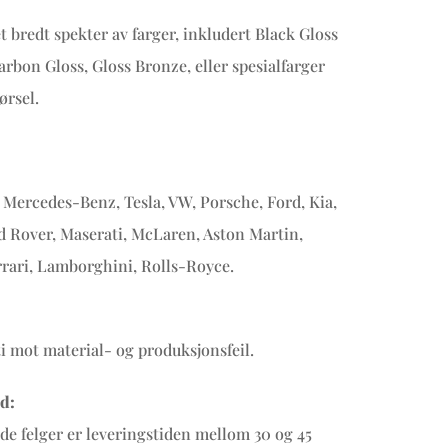
et bredt spekter av farger, inkludert Black Gloss
arbon Gloss, Gloss Bronze, eller spesialfarger
ørsel.
Mercedes-Benz, Tesla, VW, Porsche, Ford, Kia,
d Rover, Maserati, McLaren, Aston Martin,
rrari, Lamborghini, Rolls-Royce.
ti mot material- og produksjonsfeil.
d:
ede felger er leveringstiden mellom 30 og 45