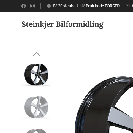
Få 30 % rabatt nå! Bruk kode FORGED
Steinkjer Bilformidling