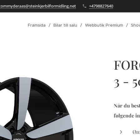
tommyderaas@steinkjerbilformidling.net
+4798827640
Framsida
Bilar till salu
Webbutik Premium
Sho
FOR
3 - 
Når du best
følgende in
Øns