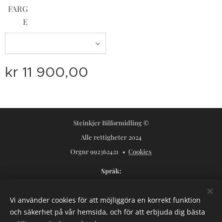
FARG
E
kr
11 900,00
Steinkjer Bilformidling ©
Alle rettigheter 2024
Orgnr 992362421
Cookies
Språk
Norsk
Svenska
Vi använder cookies för att möjliggöra en korrekt funktion
Valutor
och säkerhet på vår hemsida, och för att erbjuda dig bästa
NOK kr
USD $
SEK kr