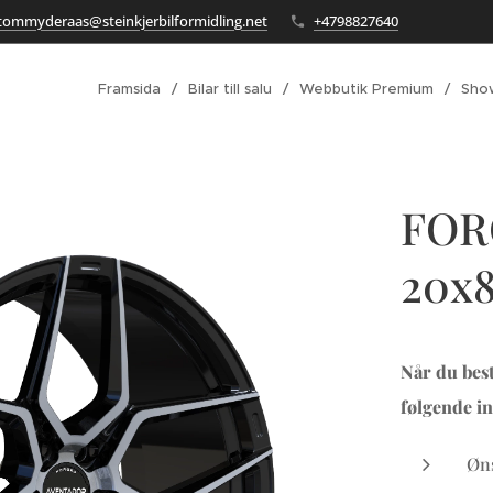
tommyderaas@steinkjerbilformidling.net
+4798827640
Framsida
Bilar till salu
Webbutik Premium
Sho
FOR
20x8
Når du best
følgende in
Øns