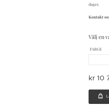
dager.
Kontakt oss
Välj en v
FARGE
kr
10 
L