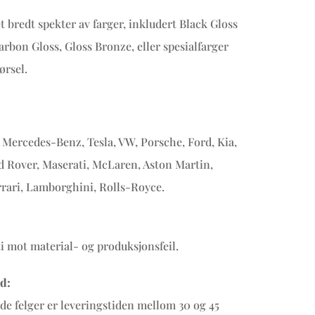
et bredt spekter av farger, inkludert Black Gloss
arbon Gloss, Gloss Bronze, eller spesialfarger
ørsel.
Mercedes-Benz, Tesla, VW, Porsche, Ford, Kia,
d Rover, Maserati, McLaren, Aston Martin,
rrari, Lamborghini, Rolls-Royce.
ti mot material- og produksjonsfeil.
d:
ede felger er leveringstiden mellom 30 og 45