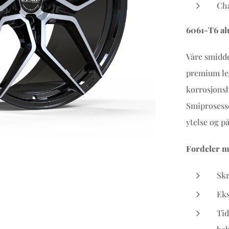
Cha
6061-T6 al
Våre smidde
premium leg
korrosjonsb
Smiprosesse
ytelse og på
Fordeler m
Skr
Eks
Tid