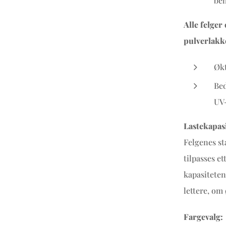
beh
Alle felger
pulverlakk
Økt
Bed
UV-
Lastekapasi
Felgenes st
tilpasses e
kapasiteten
lettere, om
Fargevalg: