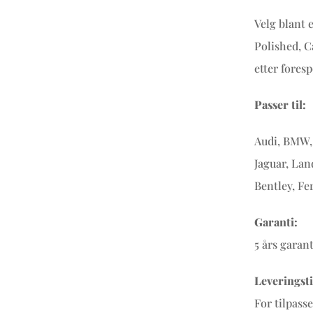
Velg blant 
Polished, C
etter foresp
Passer til:
Audi, BMW, 
Jaguar, Lan
Bentley, Fe
Garanti:
5 års garan
Leveringsti
For tilpass