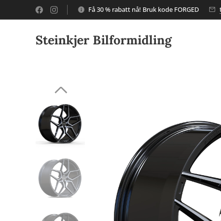
Få 30 % rabatt nå! Bruk kode FORGED
Steinkjer Bilformidling