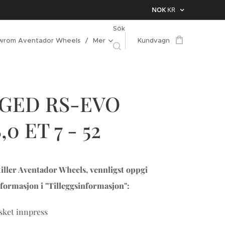
NOK
KR
Sök
wrom Aventador Wheels
Mer
Kundvagn
GED RS-EVO
,0 ET 7 - 52
iller Aventador Wheels, vennligst oppgi
formasjon i "Tilleggsinformasjon":
ket innpress