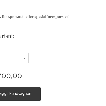
 for spørsmål eller spesialforespørsler!
ariant:
700,00
ägg i kundvagnen