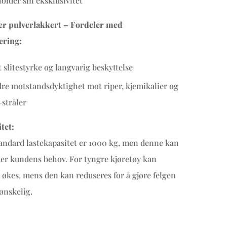
older sin eksklusivitet
 er pulverlakkert – Fordeler med
ering:
 slitestyrke og langvarig beskyttelse
re motstandsdyktighet mot riper, kjemikalier og
stråler
tet:
andard lastekapasitet er 1000 kg, men denne kan
tter kundens behov. For tyngre kjøretøy kan
 økes, mens den kan reduseres for å gjøre felgen
 ønskelig.