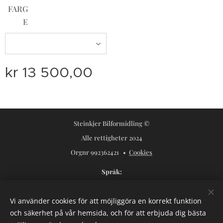
FARG
E
kr
13 500,00
Steinkjer Bilformidling ©
Alle rettigheter 2024
Orgnr 992362421
Cookies
Språk
Norsk
Svenska
Vi använder cookies för att möjliggöra en korrekt funktion
Valutor
och säkerhet på vår hemsida, och för att erbjuda dig bästa
NOK kr
USD $
SEK kr