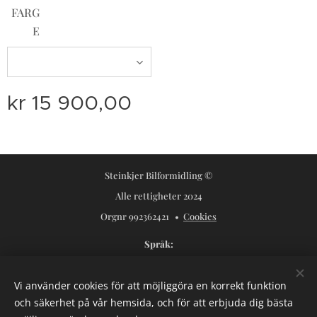
FARG
E
kr
15 900,00
Steinkjer Bilformidling ©
Alle rettigheter 2024
Orgnr 992362421
Cookies
Språk
Norsk
Svenska
Vi använder cookies för att möjliggöra en korrekt funktion
Valutor
och säkerhet på vår hemsida, och för att erbjuda dig bästa
NOK kr
USD $
SEK kr