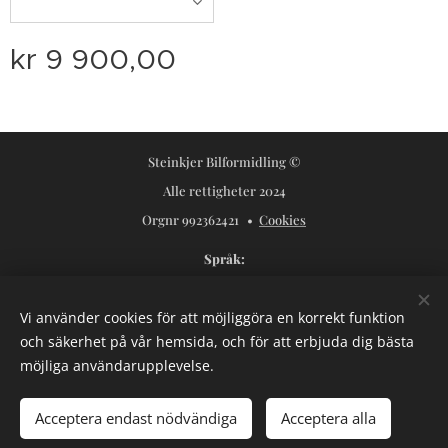
kr
9 900,00
Steinkjer Bilformidling ©
Alle rettigheter 2024
Orgnr 992362421
Cookies
Språk
Norsk
Svenska
Vi använder cookies för att möjliggöra en korrekt funktion
Valutor
och säkerhet på vår hemsida, och för att erbjuda dig bästa
NOK kr
USD $
SEK kr
möjliga användarupplevelse.
Lägg i kundvagnen
Acceptera endast nödvändiga
Acceptera alla