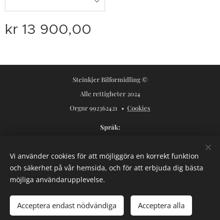
kr
13 900,00
Steinkjer Bilformidling ©
Alle rettigheter 2024
Orgnr 992362421
Cookies
Språk
Norsk
Svenska
Vi använder cookies för att möjliggöra en korrekt funktion
Valutor
och säkerhet på vår hemsida, och för att erbjuda dig bästa
NOK kr
USD $
SEK kr
möjliga användarupplevelse.
Lägg i kundvagnen
Acceptera endast nödvändiga
Acceptera alla