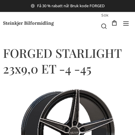
Få 30 % rabatt nå! Bruk kode FORGED
Sök
Steinkjer Bilformidling
FORGED STARLIGHT
23x9,0 ET -4 -45