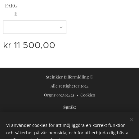
FARG
E
kr
11 500,00
Steinkjer Bilformidling ©
Alle rettigheter 2024
Orgnr 992362421
Cookies
Språk
Norsk
Svenska
Vi använder cookies för att möjliggöra en korrekt funktion
Valutor
och säkerhet på vår hemsida, och för att erbjuda dig bästa
NOK kr
USD $
SEK kr