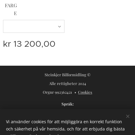
FARG
E
kr
13 200,00
Steinkjer Bilformidling ©
Alle rettigheter 2024
Orgnr 992362421
Cookies
Språk
Norsk
Svenska
Vi använder cookies för att möjliggöra en korrekt funktion
Valutor
och säkerhet på vår hemsida, och för att erbjuda dig bästa
NOK kr
USD $
SEK kr