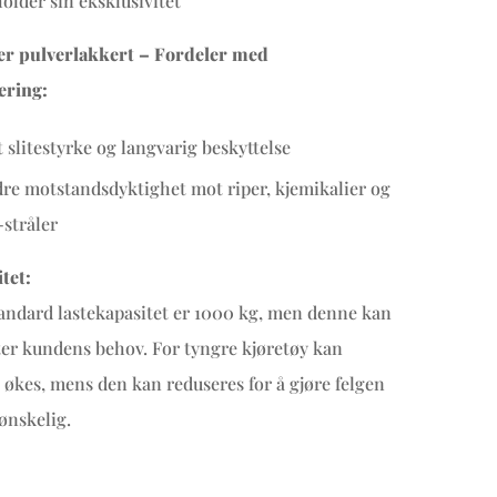
older sin eksklusivitet
 er pulverlakkert – Fordeler med
ering:
 slitestyrke og langvarig beskyttelse
re motstandsdyktighet mot riper, kjemikalier og
stråler
tet:
andard lastekapasitet er 1000 kg, men denne kan
tter kundens behov. For tyngre kjøretøy kan
 økes, mens den kan reduseres for å gjøre felgen
 ønskelig.