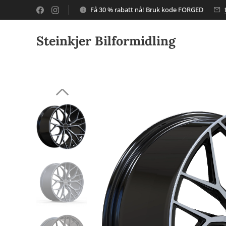
Få 30 % rabatt nå! Bruk kode FORGED
Steinkjer Bilformidling