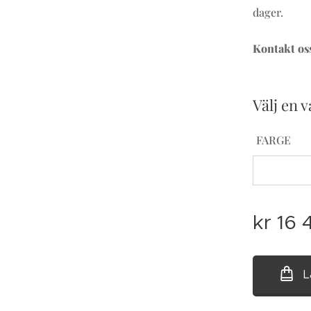
dager.
Kontakt oss
Välj en v
FARGE
kr
16 
L