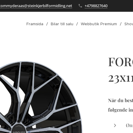
tommyderaas@steinkjerbilformidling.net
+4798827640
Framsida
Bilar till salu
Webbutik Premium
Sho
FOR
23x11
Når du best
følgende in
Øns