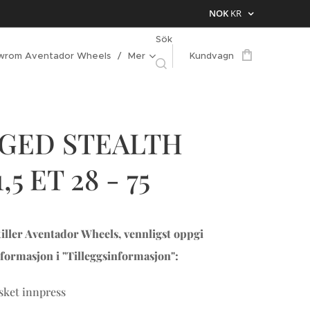
NOK
KR
Sök
wrom Aventador Wheels
Mer
Kundvagn
GED STEALTH
,5 ET 28 - 75
iller Aventador Wheels, vennligst oppgi
formasjon i "Tilleggsinformasjon":
ket innpress