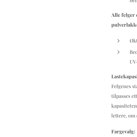
beh
Alle felger
pulverlakk
Økt
Bed
UV-
Lastekapasi
Felgenes st
tilpasses e
kapasiteten
lettere, om
Fargevalg: