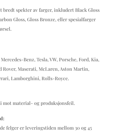
et bredt spekter av farger, inkludert Black Gloss
arbon Gloss, Gloss Bronze, eller spesialfarger
ørsel.
Mercedes-Benz, Tesla, VW, Porsche, Ford, Kia,
d Rover, Maserati, McLaren, Aston Martin,
rrari, Lamborghini, Rolls-Royce.
ti mot material- og produksjonsfeil.
d:
ede felger er leveringstiden mellom 30 og 45