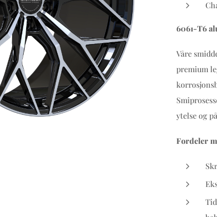
Cha
6061-T6 al
Våre smidde
premium leg
korrosjonsb
Smiprosesse
ytelse og på
Fordeler m
Skr
Eks
Tid