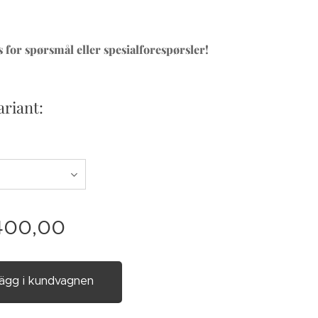
 for spørsmål eller spesialforespørsler!
ariant:
400,00
ägg i kundvagnen