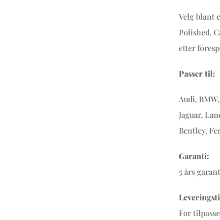
Velg blant 
Polished, C
etter foresp
Passer til:
Audi, BMW, 
Jaguar, Lan
Bentley, Fe
Garanti:
5 års garan
Leveringsti
For tilpass