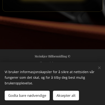
Steinkjer Bilformidling ©
Alle rettigheter 2024
Orgnr 992362421
Informasjonskapsler
Vi bruker informasjonskapsler for å sikre at nettsiden vår
fungerer som det skal, og for å tilby deg best mulig
Språk
brukeropplevelse.
Norsk
Svenska
Valuta
Godta bare nødvendige
Aksepter alt
NOK kr
USD $
SEK kr