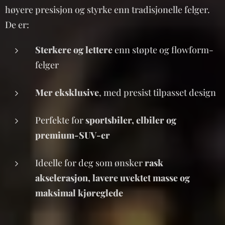
høyere presisjon og styrke enn tradisjonelle felger.
De er:
Sterkere og lettere
enn støpte og flowform-
felger
Mer eksklusive
, med presist tilpasset design
Perfekte for
sportsbiler, elbiler og
premium-SUV-er
Ideelle for deg som ønsker
rask
akselerasjon, lavere uvektet masse og
maksimal kjøreglede