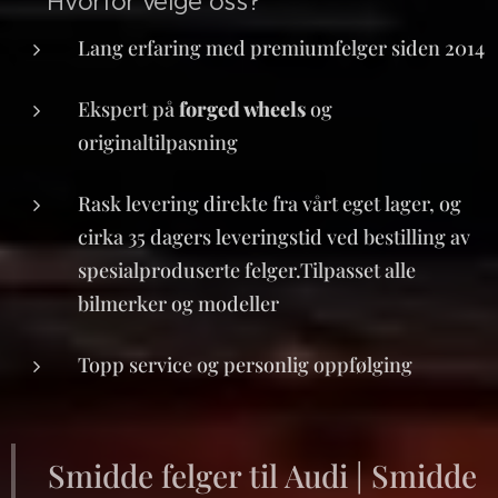
📈 Hvorfor velge oss?
Lang erfaring med premiumfelger siden 2014
Ekspert på
forged wheels
og
originaltilpasning
Rask levering direkte fra vårt eget lager, og
cirka 35 dagers leveringstid ved bestilling av
spesialproduserte felger.Tilpasset alle
bilmerker og modeller
Topp service og personlig oppfølging
Smidde felger til Audi | Smidde