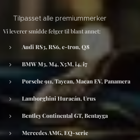
🚘 Tilpasset alle premiummerker
Vi leverer smidde felger til blant annet:
Audi RS3, RS6, e-tron, Q8
BMW M3, M4, X5M, i4, i7
Porsche 911, Taycan, Macan EV, Panamera
Lamborghini Huracán, Urus
Bentley Continental GT, Bentayga
Mercedes AMG, EQ-serie