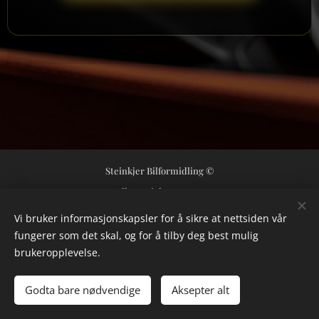
Steinkjer Bilformidling ©
Alle rettigheter 2024
Orgnr 992362421
Informasjonskapsler
Vi bruker informasjonskapsler for å sikre at nettsiden vår
fungerer som det skal, og for å tilby deg best mulig
Språk
brukeropplevelse.
Norsk
Svenska
Valuta
Godta bare nødvendige
Aksepter alt
NOK kr
USD $
SEK kr