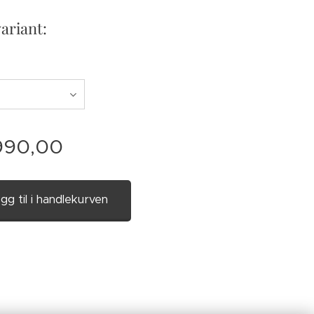
variant:
990,00
gg til i handlekurven