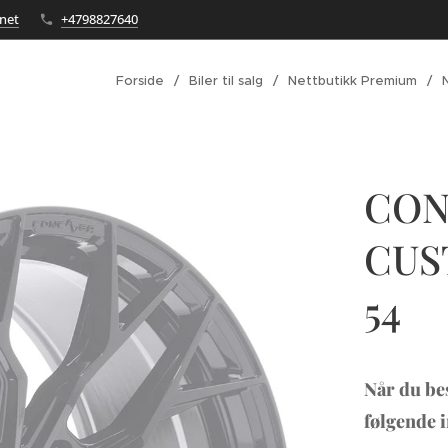
net
+4798827640
Forside
Biler til salg
Nettbutikk Premium
CON
CUST
54
Når du be
følgende 