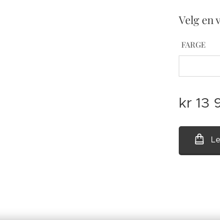
Velg en 
FARGE
kr
13 
Le