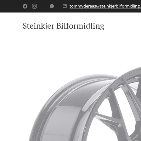
tommyderaas@steinkjerbilformidling.
Steinkjer Bilformidling