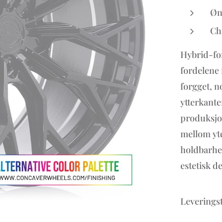
Øn
Ch
Hybrid-fo
fordelene 
forgget, n
ytterkante
produksjon
mellom yte
holdbarhet
estetisk d
Leveringst