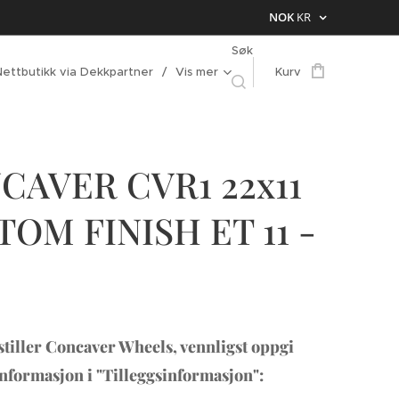
NOK
KR
Søk
Nettbutikk via Dekkpartner
Vis mer
Kurv
CAVER CVR1 22x11
OM FINISH ET 11 -
stiller Concaver Wheels, vennligst oppgi
informasjon i "Tilleggsinformasjon":