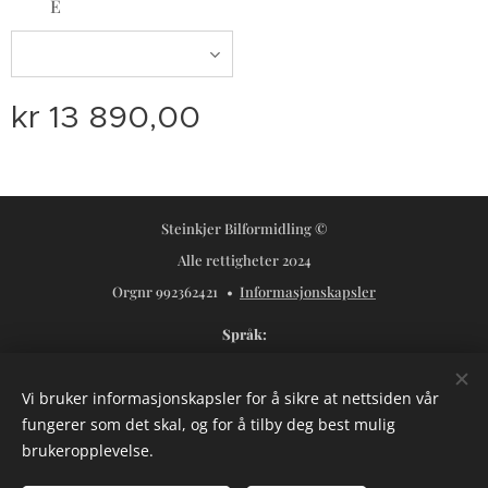
E
kr
13 890,00
Steinkjer Bilformidling ©
Alle rettigheter 2024
Orgnr 992362421
Informasjonskapsler
Språk
Norsk
Svenska
Vi bruker informasjonskapsler for å sikre at nettsiden vår
Valuta
fungerer som det skal, og for å tilby deg best mulig
NOK kr
USD $
SEK kr
brukeropplevelse.