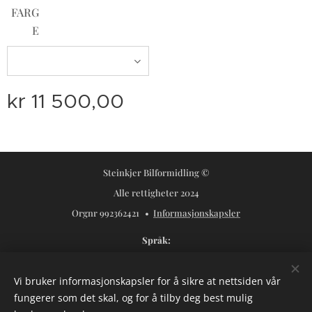
FARG
E
kr
11 500,00
Steinkjer Bilformidling ©
Alle rettigheter 2024
Orgnr 992362421
Informasjonskapsler
Språk
Norsk
Svenska
Vi bruker informasjonskapsler for å sikre at nettsiden vår
Valuta
fungerer som det skal, og for å tilby deg best mulig
NOK kr
USD $
SEK kr