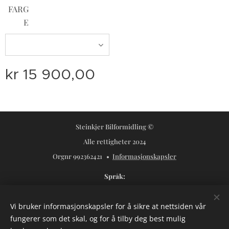
FARG
E
kr
15 900,00
Steinkjer Bilformidling ©
Alle rettigheter 2024
Orgnr 992362421
Informasjonskapsler
Språk
Norsk
Svenska
Vi bruker informasjonskapsler for å sikre at nettsiden vår
Valuta
fungerer som det skal, og for å tilby deg best mulig
NOK kr
USD $
SEK kr