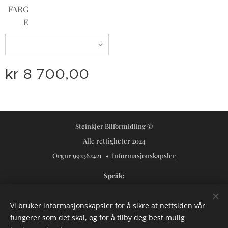
FARG
E
kr
8 700,00
Steinkjer Bilformidling ©
Alle rettigheter 2024
Orgnr 992362421
Informasjonskapsler
Språk
Norsk
Svenska
Vi bruker informasjonskapsler for å sikre at nettsiden vår
Valuta
fungerer som det skal, og for å tilby deg best mulig
NOK kr
USD $
SEK kr