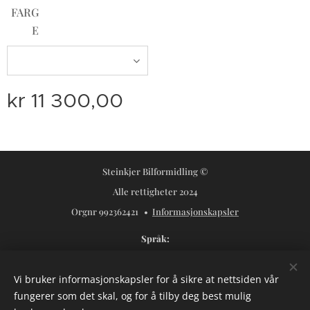
FARG
E
kr
11 300,00
Steinkjer Bilformidling ©
Alle rettigheter 2024
Orgnr 992362421
Informasjonskapsler
Språk
Norsk
Svenska
Vi bruker informasjonskapsler for å sikre at nettsiden vår
Valuta
fungerer som det skal, og for å tilby deg best mulig
NOK kr
USD $
SEK kr