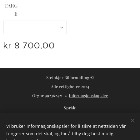
FARG
E
kr
8 700,00
Steinkjer Bilformidling ©
Alle rettigheter 2024
Orgnr 992362421
Informasjonskapsler
Språk
Norsk
Svenska
Vi bruker informasjonskapsler for å sikre at nettsiden vår
Valuta
fungerer som det skal, og for å tilby deg best mulig
NOK kr
USD $
SEK kr