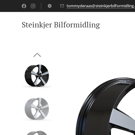
tommyderaas@steinkjerbilformidling.
Steinkjer Bilformidling