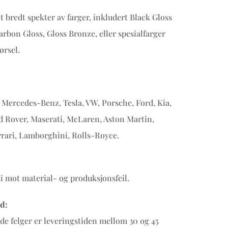
et bredt spekter av farger, inkludert Black Gloss
arbon Gloss, Gloss Bronze, eller spesialfarger
ørsel.
Mercedes-Benz, Tesla, VW, Porsche, Ford, Kia,
d Rover, Maserati, McLaren, Aston Martin,
rrari, Lamborghini, Rolls-Royce.
ti mot material- og produksjonsfeil.
d:
ede felger er leveringstiden mellom 30 og 45