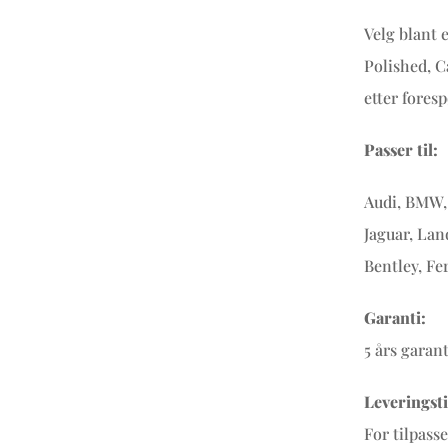
Velg blant 
Polished, C
etter foresp
Passer til:
Audi, BMW, 
Jaguar, Lan
Bentley, Fe
Garanti:
5 års garan
Leveringsti
For tilpass