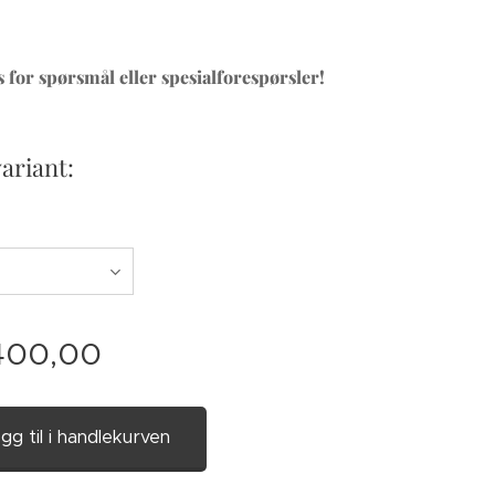
 for spørsmål eller spesialforespørsler!
variant:
400,00
gg til i handlekurven