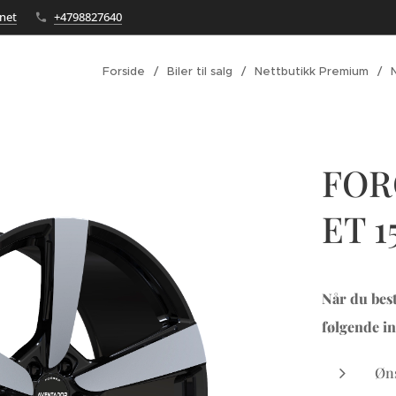
net
+4798827640
Forside
Biler til salg
Nettbutikk Premium
FOR
ET 15
Når du best
følgende in
Øns