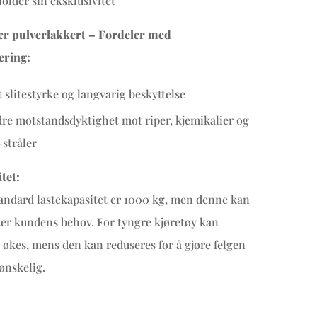
older sin eksklusivitet
 er pulverlakkert – Fordeler med
ering:
 slitestyrke og langvarig beskyttelse
re motstandsdyktighet mot riper, kjemikalier og
stråler
tet:
andard lastekapasitet er 1000 kg, men denne kan
tter kundens behov. For tyngre kjøretøy kan
 økes, mens den kan reduseres for å gjøre felgen
 ønskelig.