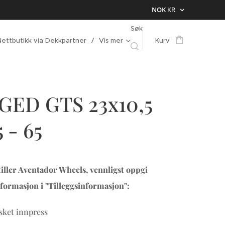
NOK
KR
Søk
Nettbutikk via Dekkpartner
Vis mer
Kurv
GED GTS 23x10,5
 - 65
iller Aventador Wheels, vennligst oppgi
formasjon i "Tilleggsinformasjon":
ket innpress