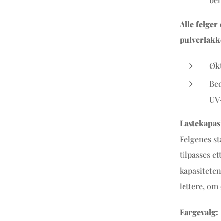
beh
Alle felger
pulverlakk
Økt
Bed
UV-
Lastekapasi
Felgenes st
tilpasses e
kapasiteten
lettere, om
Fargevalg: