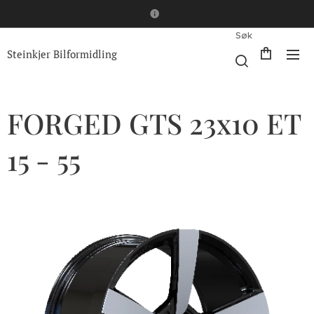
Søk
Steinkjer Bilformidling
FORGED GTS 23x10 ET
15 - 55