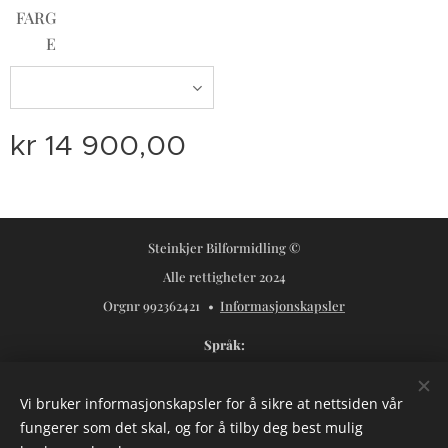
FARG
E
kr
14 900,00
Steinkjer Bilformidling ©
Alle rettigheter 2024
Orgnr 992362421
Informasjonskapsler
Språk
Norsk
Svenska
Vi bruker informasjonskapsler for å sikre at nettsiden vår
Valuta
fungerer som det skal, og for å tilby deg best mulig
NOK kr
USD $
SEK kr