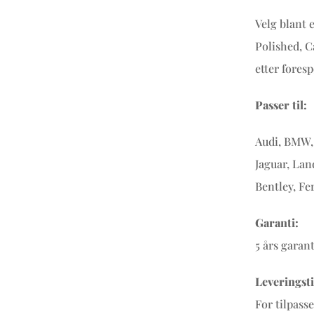
Velg blant 
Polished, C
etter foresp
Passer til:
Audi, BMW, 
Jaguar, Lan
Bentley, Fe
Garanti:
5 års garan
Leveringsti
For tilpass