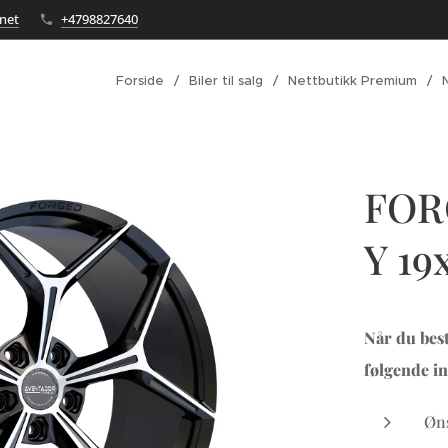
net
+4798827640
Forside
Biler til salg
Nettbutikk Premium
FOR
Y 19
Når du best
følgende in
Øns