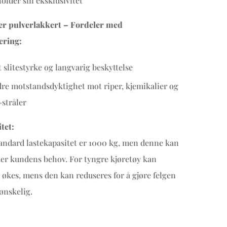
older sin eksklusivitet
 er pulverlakkert – Fordeler med
ering:
 slitestyrke og langvarig beskyttelse
re motstandsdyktighet mot riper, kjemikalier og
stråler
tet:
andard lastekapasitet er 1000 kg, men denne kan
tter kundens behov. For tyngre kjøretøy kan
 økes, mens den kan reduseres for å gjøre felgen
 ønskelig.