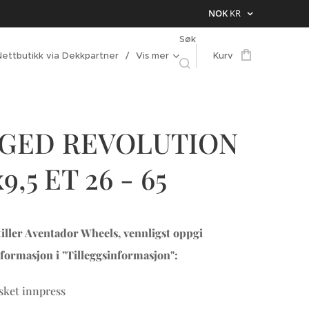
NOK
KR
Søk
Nettbutikk via Dekkpartner
Vis mer
Kurv
GED REVOLUTION
x9,5 ET 26 - 65
iller Aventador Wheels, vennligst oppgi
formasjon i "Tilleggsinformasjon":
ket innpress