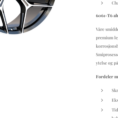
Cha
6061-T6 al
Våre smidde
premium leg
korrosjonsb
Smiprosesse
ytelse og på
Fordeler m
Skr
Eks
Tid