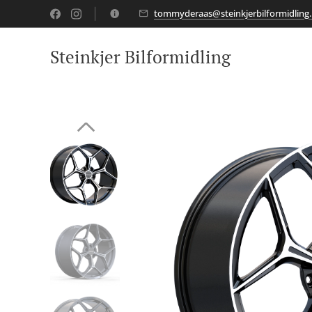
tommyderaas@steinkjerbilformidling.
Steinkjer Bilformidling