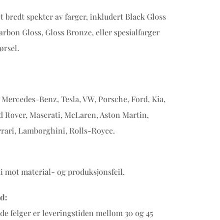
et bredt spekter av farger, inkludert Black Gloss
arbon Gloss, Gloss Bronze, eller spesialfarger
ørsel.
Mercedes-Benz, Tesla, VW, Porsche, Ford, Kia,
d Rover, Maserati, McLaren, Aston Martin,
rrari, Lamborghini, Rolls-Royce.
ti mot material- og produksjonsfeil.
d:
ede felger er leveringstiden mellom 30 og 45