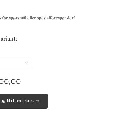
 for spørsmål eller spesialforespørsler!
variant:
300,00
gg til i handlekurven