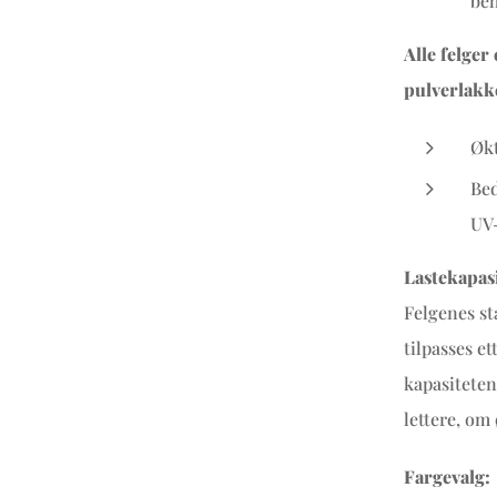
beh
Alle felger
pulverlakk
Økt
Bed
UV-
Lastekapasi
Felgenes st
tilpasses e
kapasiteten
lettere, om
Fargevalg: