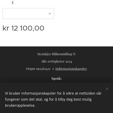
E
kr
12 100,00
Steinkjer Bilformidling ©
Alle rettigheter 2024
Orgnr 992362421
Informasjonskapsler
Språk
Norsk
Svenska
Vi bruker informasjonskapsler for å sikre at nettsiden vår
Valuta
fungerer som det skal, og for å tilby deg best mulig
NOK kr
USD $
SEK kr
brukeropplevelse.