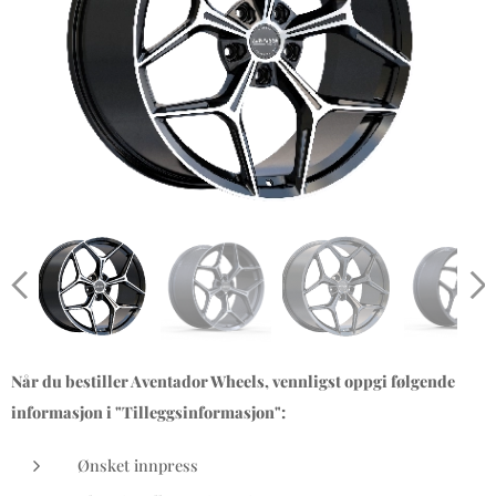
Når du bestiller Aventador Wheels, vennligst oppgi følgende
informasjon i "Tilleggsinformasjon":
Ønsket innpress