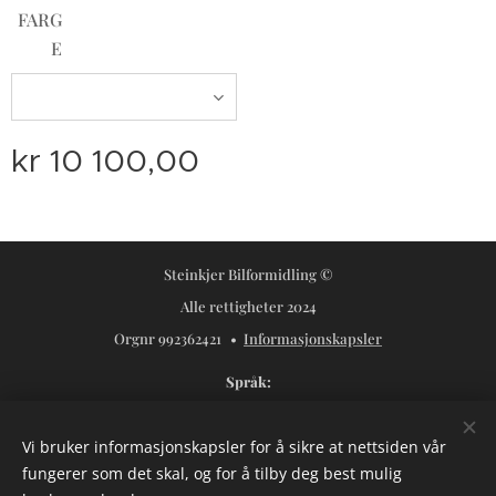
FARG
E
kr
10 100,00
Steinkjer Bilformidling ©
Alle rettigheter 2024
Orgnr 992362421
Informasjonskapsler
Språk
Norsk
Svenska
Vi bruker informasjonskapsler for å sikre at nettsiden vår
Valuta
fungerer som det skal, og for å tilby deg best mulig
NOK kr
USD $
SEK kr