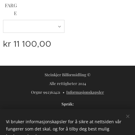
FARG
E
kr
11 100,00
Steinkjer Bilformidling ©
Alle rettigheter 2024
Orgnr 992362421
Informasjonskapsler
Språk
Norsk
Svenska
Vi bruker informasjonskapsler for å sikre at nettsiden vår
Valuta
fungerer som det skal, og for å tilby deg best mulig
NOK kr
USD $
SEK kr