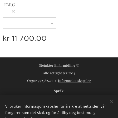
FARG
E
kr
11 700,00
Steinkjer Bilformidling ©
Alle rettigheter 2024
Orgnr 992362421
Informasjonskapsler
Språk
Norsk
Svenska
Vi bruker informasjonskapsler for å sikre at nettsiden vår
Valuta
fungerer som det skal, og for å tilby deg best mulig
NOK kr
USD $
SEK kr