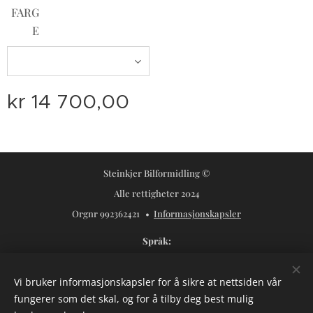
FARG
E
kr
14 700,00
Steinkjer Bilformidling ©
Alle rettigheter 2024
Orgnr 992362421
Informasjonskapsler
Språk
Norsk
Svenska
Vi bruker informasjonskapsler for å sikre at nettsiden vår
Valuta
fungerer som det skal, og for å tilby deg best mulig
NOK kr
USD $
SEK kr