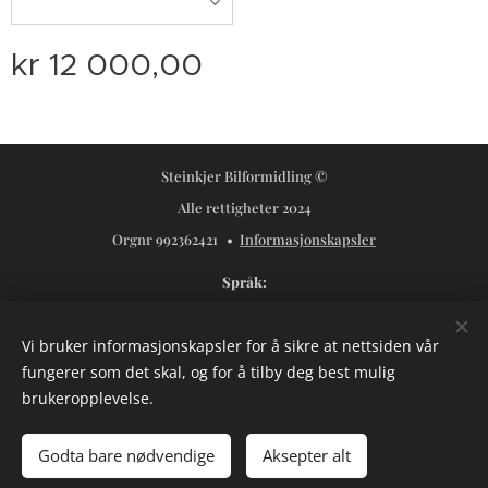
kr
12 000,00
Steinkjer Bilformidling ©
Alle rettigheter 2024
Orgnr 992362421
Informasjonskapsler
Språk
Norsk
Svenska
Vi bruker informasjonskapsler for å sikre at nettsiden vår
Valuta
fungerer som det skal, og for å tilby deg best mulig
NOK kr
USD $
SEK kr
brukeropplevelse.
Legg til i handlekurven
Godta bare nødvendige
Aksepter alt