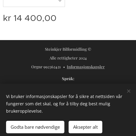
kr
14 400,00
Steinkjer Bilformidling ©
Alle rettigheter 2024
Orgnr 992362421
Informasjonskapsler
Språk
Norsk
Svenska
Vi bruker informasjonskapsler for å sikre at nettsiden vår
Valuta
fungerer som det skal, og for å tilby deg best mulig
NOK kr
USD $
SEK kr
brukeropplevelse.
Legg til i handlekurven
Godta bare nødvendige
Aksepter alt