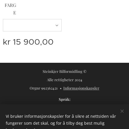
FARG
E
kr
15 900,00
Steinkjer Bilformidling ©
Alle rettigheter 2024
Orgnr 992362421
Informasjonskapsler
Språk
Norsk
Svenska
Vi bruker informasjonskapsler for å sikre at nettsiden vår
Valuta
fungerer som det skal, og for å tilby deg best mulig
NOK kr
USD $
SEK kr